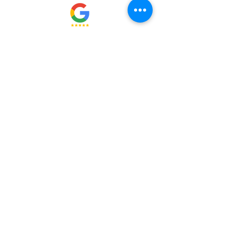
Didier - Juillet 2026
Déambulation accordéonistique très réussie, 
ludique, intéressant,.

Comédien qui fait vivre le spectacle et captive son 
public.

Un bon moment.
Matthieu - Juillet 2026
Jean-Baptiste et Félix sont 2 artistes pleins de 
talent, les spectacles pour enfants sont drôles et 
poétiques, je recommande vivement !
Rachel - Décembre
2025
Nous avons assisté au spectacle

l histoire de Noël

présenté par Jean-Baptiste et Félix. Un duo plein 