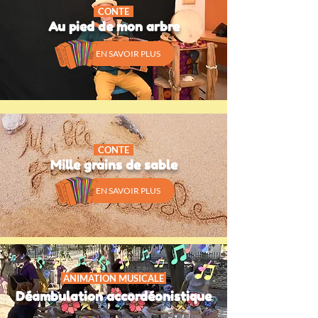
CONTE
Au pied de mon arbre
EN SAVOIR PLUS
CONTE
Mille grains de sable
EN SAVOIR PLUS
ANIMATION MUSICALE
Déambulation accordéonistique